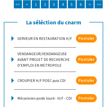
<<
<
1
2
3
4
5
6
>
>>
La séléction du cnarm
SERVEUR EN RESTAURATION H/F
Postuler
VENDANGEUR/VENDANGEUSE
AVANT PROJET DE RECHERCHE
Postuler
D'EMPLOI EN METROPOLE
CROUPIER H/F POEC puis CDI
Postuler
Mécanicien poids lourd - H/F - CDI
Postuler