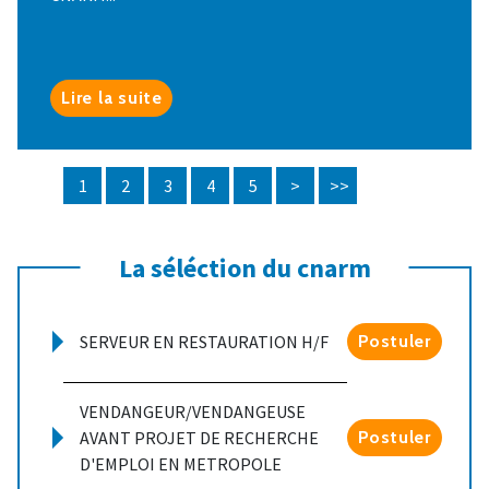
Lire la suite
1
2
3
4
5
>
>>
La séléction du cnarm
SERVEUR EN RESTAURATION H/F
Postuler
VENDANGEUR/VENDANGEUSE
AVANT PROJET DE RECHERCHE
Postuler
D'EMPLOI EN METROPOLE