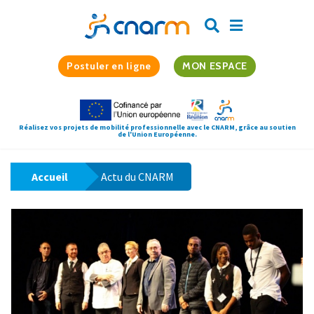
Postuler en ligne
MON ESPACE
Réalisez vos projets de mobilité professionnelle avec le CNARM, grâce au soutien
de l'Union Européenne.
Accueil
Actu du CNARM