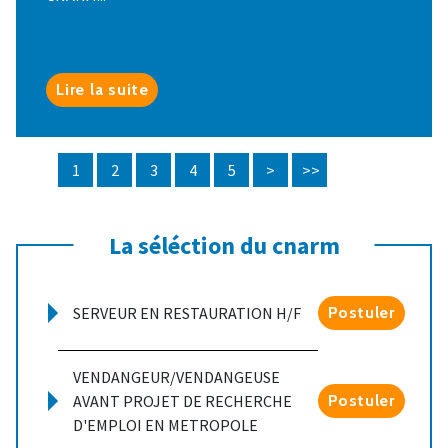
Lire la suite
1
2
3
4
5
>
>>
La séléction du cnarm
SERVEUR EN RESTAURATION H/F
Postuler
VENDANGEUR/VENDANGEUSE
AVANT PROJET DE RECHERCHE
Postuler
D'EMPLOI EN METROPOLE