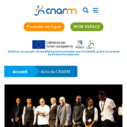
Postuler en ligne
MON ESPACE
Réalisez vos projets de mobilité professionnelle avec le CNARM, grâce au soutien
de l'Union Européenne.
Accueil
Actu du CNARM