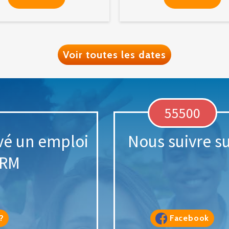
Voir toutes les dates
55500
vé un emploi
Nous suivre s
ARM
?
Facebook