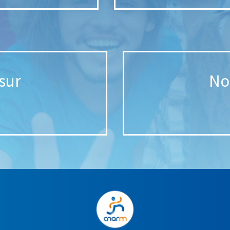
sur
No