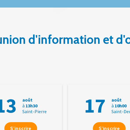
nion d'information et d'
13
17
août
août
à
13h30
à
10h00
Saint-Pierre
Saint-De
S'inscrire
S'inscrire