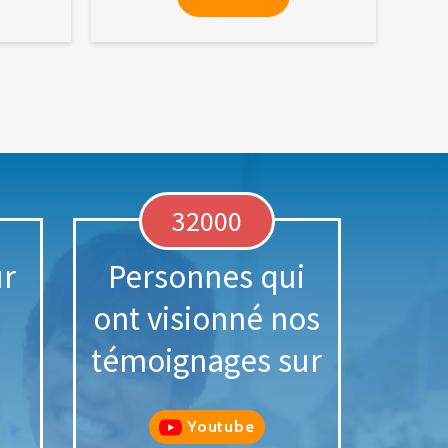
32000
ur
Personnes qui
ont visionné nos
témoignages sur
Youtube