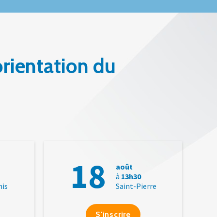
orientation du
18
août
à
13h30
nis
Saint-Pierre
S'inscrire