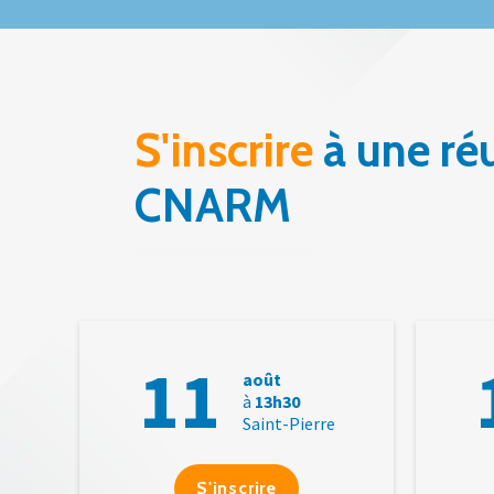
S'inscrire
à une réu
CNARM
11
août
à
13h30
Saint-Pierre
S'inscrire