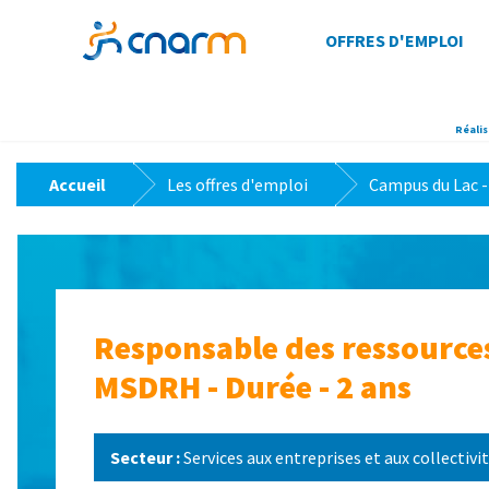
OFFRES D'EMPLOI
Réalis
>
>
Accueil
Les offres d'emploi
Campus du Lac -
Responsable des ressources
MSDRH - Durée - 2 ans
Secteur :
Services aux entreprises et aux collectivi