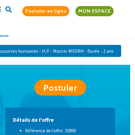
Postuler en ligne
MON ESPACE
péenne.
ssources humaines - H/F - Master MSDRH - Durée - 2 ans
Postuler
Détails de l'offre
Référence de l'offre : 50993