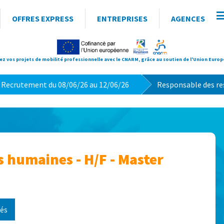
OFFRES EXPRESS
ENTREPRISES
AGENCES
ez vos projets de mobilité professionnelle avec le CNARM, grâce au soutien de l'Union Euro
>
 Recrutement du 08/06/26 au 12/06/26
Responsable des re
 humaines - H/F - Master
tés