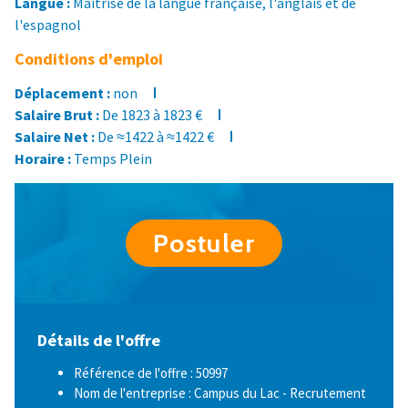
Langue :
Maitrise de la langue française, l'anglais et de
l'espagnol
Conditions d'emploi
Déplacement :
non
Salaire Brut :
De 1823 à 1823 €
Salaire Net :
De ≈1422 à ≈1422 €
Horaire :
Temps Plein
Postuler
Détails de l'offre
Référence de l'offre : 50997
Nom de l'entreprise : Campus du Lac - Recrutement