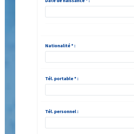
Date de naissance * :
Nationalité * :
Tél. portable * :
Tél. personnel :