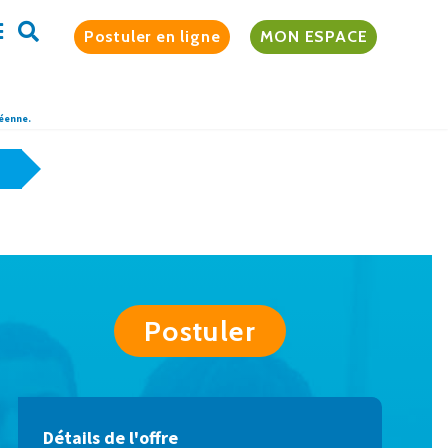
Postuler en ligne
MON ESPACE
péenne.
>
Postuler
Détails de l'offre