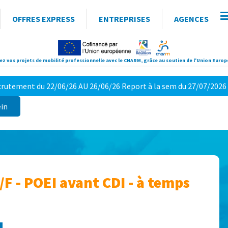
OFFRES EXPRESS
ENTREPRISES
AGENCES
ez vos projets de mobilité professionnelle avec le CNARM, grâce au soutien de l'Union Euro
utement du 22/06/26 AU 26/06/26 Report à la sem du 27/07/2026
ein
/F - POEI avant CDI - à temps