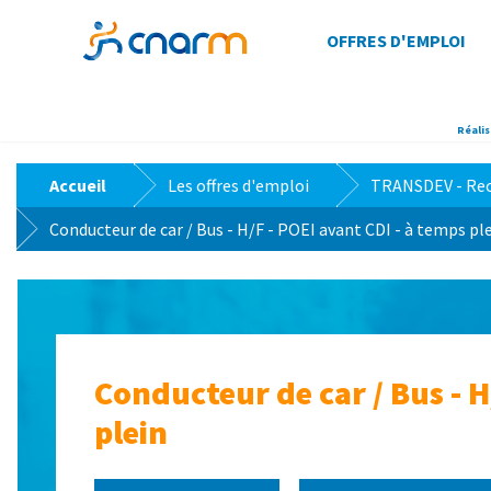
OFFRES D'EMPLOI
Réalis
>
>
Accueil
Les offres d'emploi
TRANSDEV - Recr
Conducteur de car / Bus - H/F - POEI avant CDI - à temps pl
Conducteur de car / Bus - H
plein