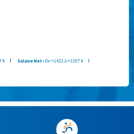
7 €
Salaire Net :
De ≈1422 à ≈1597 €