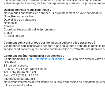
> de leur proposer des offres adaptées à leurs profils et leurs souhaits via des
> d’échanger tout au long de l’accompagnement qui leur est proposé via nos se
Quelles données recueillons-nous ?
Nous recueillons toutes les données utiles au traitement de votre candidature.
Nom, Prénom et civilité
Date et lieu de naissance
Nationalité
Adresse
Coordonnées postales et téléphoniques
E-Mail
Curriculum vitae
Comment sont conservées vos données, à qui sont elles destinées ?
Vos données sont conservées pendant 5 ans ou la durée pendant laquelle le c
service candidat ainsi qu'au service communication du CNARM. Vos données son
Comment accéder ou modifier vos données ?
Conformément à la
loi « informatique et libertés »
, vous pouvez exercer votre dr
: CNARM
34 rue de la source
BP 699 97474 Saint Denis Cedex
Tél : +262 (0)262 90 14 90
Fax : +262 (0)262 41 66 73
informatique [at] cnarm.fr
Nous vous informons de l’existence de la liste d'opposition au démarchage téléph
https://conso.bloctel.fr/