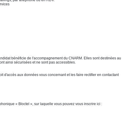
 mailings, par téléphone ou en RDV.
rvices
andidat bénéficie de l'accompagnement du CNARM. Elles sont destinées au
t ainsi sécurisées et ne sont pas accessibles.
oit d'accès aux données vous concernant et les faire rectifier en contactant
onique « Bloctel », sur laquelle vous pouvez vous inscrire ici :