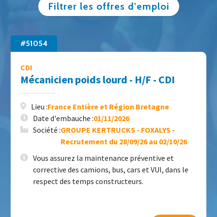
Filtrer les offres d'emploi
#51054
CDI
Mécanicien poids lourd - H/F - CDI
Lieu :
France Entière et Région Bretagne
Date d'embauche :
01/11/2026
Société :
GROUPE KERTRUCKS - FOXALYS -
Recrutement du 28/09/26 au 02/10/26
Vous assurez la maintenance préventive et
corrective des camions, bus, cars et VUI, dans le
respect des temps constructeurs.