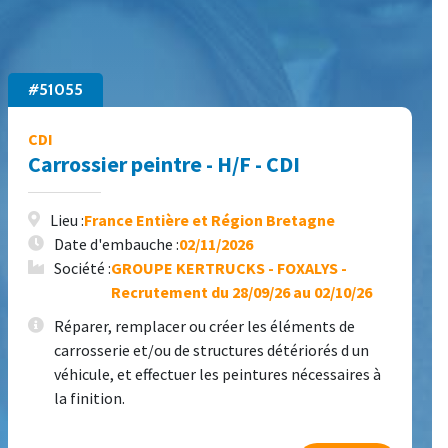
#51055
CDI
Carrossier peintre - H/F - CDI
Lieu :
France Entière et Région Bretagne
Date d'embauche :
02/11/2026
Société :
GROUPE KERTRUCKS - FOXALYS -
Recrutement du 28/09/26 au 02/10/26
Réparer, remplacer ou créer les éléments de
carrosserie et/ou de structures détériorés d un
véhicule, et effectuer les peintures nécessaires à
la finition.