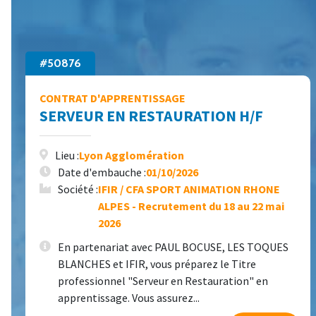
#50876
CONTRAT D'APPRENTISSAGE
SERVEUR EN RESTAURATION H/F
Lieu :
Lyon Agglomération
Date d'embauche :
01/10/2026
Société :
IFIR / CFA SPORT ANIMATION RHONE
ALPES - Recrutement du 18 au 22 mai
2026
En partenariat avec PAUL BOCUSE, LES TOQUES
BLANCHES et IFIR, vous préparez le Titre
professionnel "Serveur en Restauration" en
apprentissage. Vous assurez...