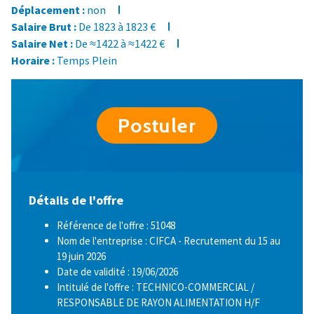
Déplacement :
non
Salaire Brut :
De 1823 à 1823 €
Salaire Net :
De ≈1422 à ≈1422 €
Horaire :
Temps Plein
Postuler
Détails de l'offre
Référence de l'offre : 51048
Nom de l'entreprise : CIFCA - Recrutement du 15 au
19 juin 2026
Date de validité : 19/06/2026
Intitulé de l'offre : TECHNICO-COMMERCIAL /
RESPONSABLE DE RAYON ALIMENTATION H/F