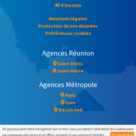
S'inscrire
Mentions légales
Protection de vos données
Préférences cookies
Agences Réunion
Saint-Denis
Saint-Pierre
Agences Métropole
Paris
Lyon
Bassin Sud
En poursuivant votre navigation sur ce site, vous acceptez l'utilisation de cookies pour
vous proposer des services et offres adaptés à vos centres d’intérêts.
En savoir plus