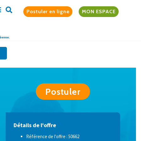
Postuler en ligne
MON ESPACE
péenne.
Postuler
Détails de l'offre
Référence de l'offre : 50662