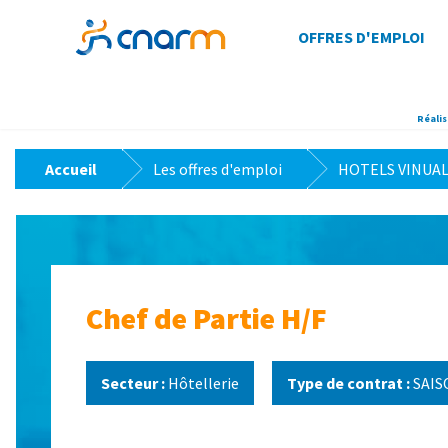
OFFRES D'EMPLOI
Réalis
>
>
Accueil
Les offres d'emploi
HOTELS VINUALES
Chef de Partie H/F
Secteur :
Hôtellerie
Type de contrat :
SAIS