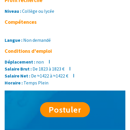
Profil recherché
Niveau :
Collège ou lycée
Compétences
Langue :
Non demandé
Conditions d'emploi
Déplacement :
non
Salaire Brut :
De 1823 à 1823 €
Salaire Net :
De ≈1422 à ≈1422 €
Horaire :
Temps Plein
Postuler