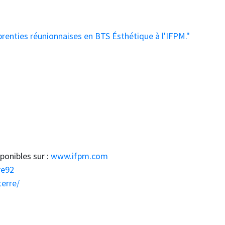
prenties réunionnaises en BTS Ésthétique à l'IFPM."
ponibles sur :
www.ifpm.com
re92
erre/