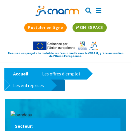
Postuler en ligne
MON ESPACE
Réalisez vos projets de mobilité professionnelle avec le CNARM, grâce au soutien
de l'Union Européenne.
Accueil
Les offres d'emploi
Les entreprises
Secteur: